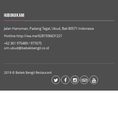
Hubungi Kami
Jalan Hanoman, Padang Tegal, Ubud, Bali 80571 Indonesia
Hotline
http://wa.me/6281936631221
+62 361 975489
/
977675
om.ubud@bebekbengil.co.id
2019 © Bebek Bengil Restaurant