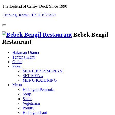
The Legend of Crispy Duck Since 1990
Hubungi Kami: +62 361975489
Bebek Bengil
Restaurant
Halaman Utama
Tentang Kami
Outlet
Paket
MENU PRASMANAN
SET MENU
MENU KATERING
Menu
Hidangan Pembuka
Soup
Salad
Vegetarian
Poultry
Hidangan Laut