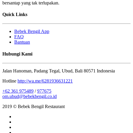
bersantap yang tak terlupakan.
Quick Links
Bebek Bengil App
FAQ
Bantuan
Hubungi Kami
Jalan Hanoman, Padang Tegal, Ubud, Bali 80571 Indonesia
Hotline
http://wa.me/6281936631221
+62 361 975489
/
977675
om.ubud@bebekbengil.co.id
2019 © Bebek Bengil Restaurant