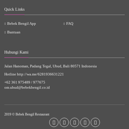
Quick Links
Bebek Bengil App
FAQ
Bantuan
Hubungi Kami
Jalan Hanoman, Padang Tegal, Ubud, Bali 80571 Indonesia
Hotline
http://wa.me/6281936631221
+62 361 975489
/
977675
om.ubud@bebekbengil.co.id
2019 © Bebek Bengil Restaurant