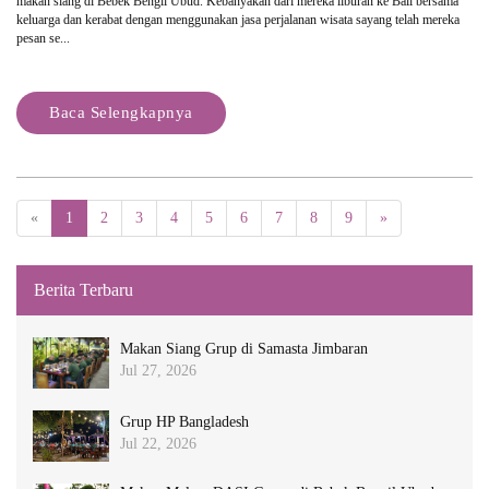
makan siang di Bebek Bengil Ubud. Kebanyakan dari mereka liburan ke Bali bersama
keluarga dan kerabat dengan menggunakan jasa perjalanan wisata sayang telah mereka
pesan se...
Baca Selengkapnya
«
1
2
3
4
5
6
7
8
9
»
Berita Terbaru
Makan Siang Grup di Samasta Jimbaran
Jul 27, 2026
Grup HP Bangladesh
Jul 22, 2026