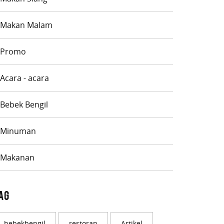
Makan Malam
Promo
Acara - acara
Bebek Bengil
Minuman
Makanan
ag
bebekbengil
restoran
Artikel