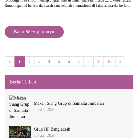
rombongan Jatra Tour melangsungkan makan malam pada hari Rabu 22 Oktober 2025.
Rombongan ini berasal dari salah satu sekolah internasional di Jakarta, mereka berlibur
...
Baca Selengkapnya
«
1
2
3
4
5
6
7
8
9
10
»
Berita Terbaru
Makan Siang Grup di Samasta Jimbaran
Jul 27, 2026
Grup HP Bangladesh
Jul 22, 2026