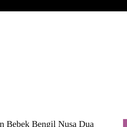
OUTLET
PAKET
MENU
BERITA
SISTE
Penawaran Spesial Restoran
an Bebek Bengil Nusa Dua