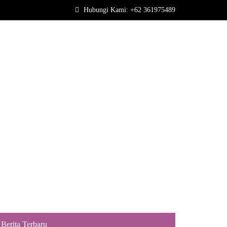
Hubungi Kami: +62 361975489
R COMPANY
HUBUNGI KAMI
ID
 Bebek Bengil Nusa Dua
Berita Terbaru