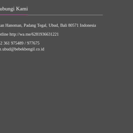
ubungi Kami
lan Hanoman, Padang Tegal, Ubud, Bali 80571 Indonesia
tline
http://wa.me/6281936631221
2 361 975489
/
977675
.ubud@bebekbengil.co.id