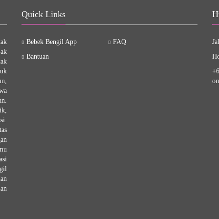
Quick Links
H
tak
Bebek Bengil App
FAQ
Ja
jak
Bantuan
Ho
tak
tuk
+6
un,
om
hwa
an.
ik,
si.
tas
gan
emu
asi
gil
dan
man