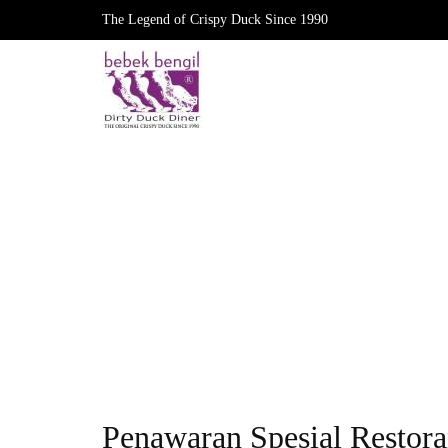
The Legend of Crispy Duck Since 1990
HALAMAN UTAMA
TENTANG KAMI
Penawaran Spesial Restor