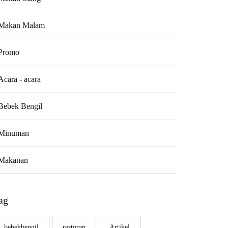
Makan Malam
Promo
Acara - acara
Bebek Bengil
Minuman
Makanan
ag
bebekbengil
restoran
Artikel